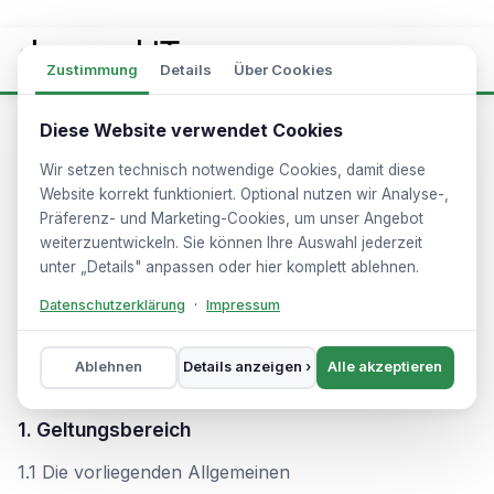
Zustimmung
Details
Über Cookies
Diese Website verwendet Cookies
Kontakt aufnehmen
Diese AGB gelten für sämtliche
Wir setzen technisch notwendige Cookies, damit diese
Adresse anklicken – Ihr E-Mail-Programm öffnet sich.
Vertragsverhältnisse zwischen Dzengel IT und
Website korrekt funktioniert. Optional nutzen wir Analyse-,
Präferenz- und Marketing-Cookies, um unser Angebot
ihren Vertragspartnern. Stand: 2021.
weiterzuentwickeln. Sie können Ihre Auswahl jederzeit
Allgemeine Anfragen
unter „Details" anpassen oder hier komplett ablehnen.
info@dzengel.de
Angebote · Beratung · allgemeine Fragen
Datenschutzerklärung
·
Impressum
A. Allgemeine Regeln der
Geschäftsbeziehung
Ablehnen
Details anzeigen ›
Alle akzeptieren
Technische Anfragen
support@dzengel.de
Technik · Betreuung · Bestandskunden
1. Geltungsbereich
1.1 Die vorliegenden Allgemeinen
Telefon